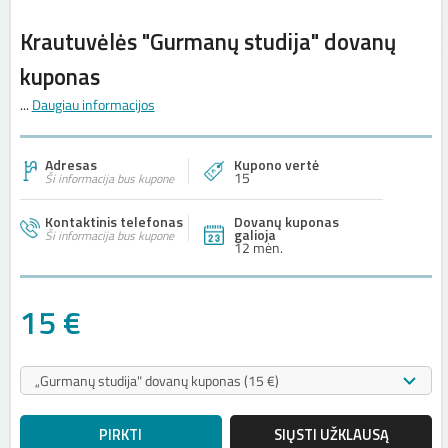
Krautuvėlės "Gurmanų studija" dovanų
kuponas
...
Daugiau informacijos
Adresas
Kupono vertė
15
Ši informacija bus kupone
Kontaktinis telefonas
Dovanų kuponas
galioja
Ši informacija bus kupone
12 mėn.
15 €
PIRKTI
SIŲSTI UŽKLAUSĄ