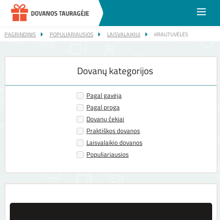
DO
KA
PAGRINDINIS
POPULIARIAUSIOS
LAISVALAIKIUI
KRAUTUVĖLĖS
"GURMANŲ STUDIJA" DOVANŲ KUPONAS
Dovanų kategorijos
Pagal gavėją
Pagal progą
Dovanų čekiai
Praktiškos dovanos
Laisvalaikio dovanos
Populiariausios