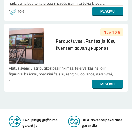
nudžiugins bet kokia proga ir padės išsirinkti tokią knygą ar
prekę, kuri žmogui įdomiausia iš gausybės knygų, žaidimų, suv...
PLAČIAU
10 €
Nuo 10 €
Parduotuvės „Fantazija Jūsų
šventei" dovanų kuponas
Platus švenčių atributikos pasirinkimas: fejerverkai, helio ir
figūriniai balionai, mediniai žaislai, renginių dovanos, suvenyrai,
vienkartiniai teminiai indai, stalo papuošimai įv...
PLAČIAU
14 d. pinigų grąžinimo
30 d. dovanos pakeitimo
garantija
garantija