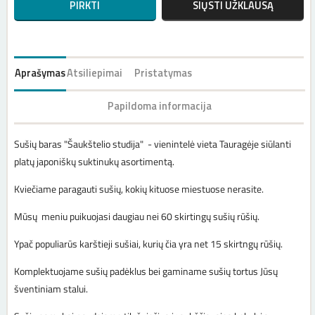
PIRKTI
SIŲSTI UŽKLAUSĄ
Aprašymas
Atsiliepimai
Pristatymas
Papildoma informacija
Sušių baras "Šaukštelio studija" - vienintelė vieta Tauragėje siūlanti
platų japoniškų suktinukų asortimentą.
Kviečiame paragauti sušių, kokių kituose miestuose nerasite.
Mūsų meniu puikuojasi daugiau nei 60 skirtingų sušių rūšių.
Ypač populiarūs karštieji sušiai, kurių čia yra net 15 skirtngų rūšių.
Komplektuojame sušių padėklus bei gaminame sušių tortus Jūsų
šventiniam stalui.