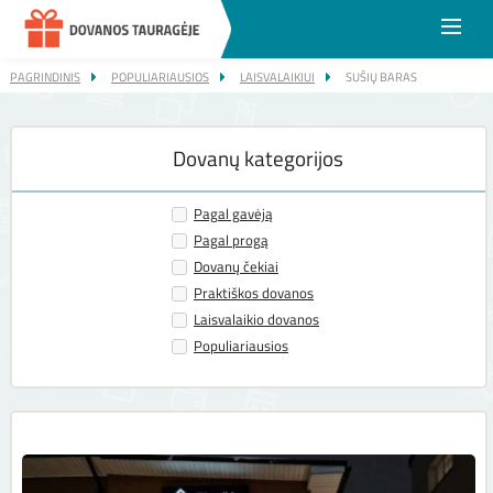
DO
KA
PAGRINDINIS
POPULIARIAUSIOS
LAISVALAIKIUI
SUŠIŲ BARAS
"ŠAUKŠTELIO STUDIJA" DOVANŲ KUPONAS
Dovanų kategorijos
Pagal gavėją
Pagal progą
Dovanų čekiai
Praktiškos dovanos
Laisvalaikio dovanos
Populiariausios