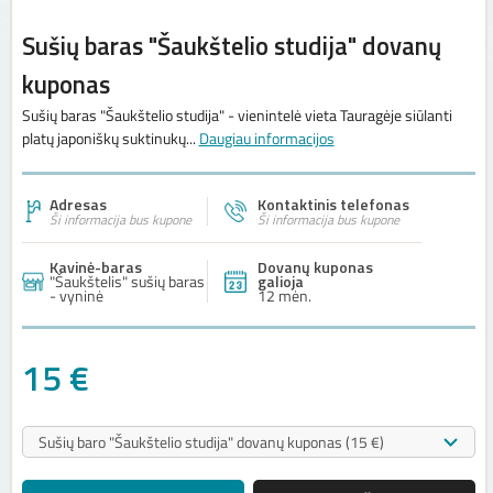
Sušių baras "Šaukštelio studija" dovanų
kuponas
Sušių baras "Šaukštelio studija" - vienintelė vieta Tauragėje siūlanti
platų japoniškų suktinukų...
Daugiau informacijos
Adresas
Kontaktinis telefonas
Ši informacija bus kupone
Ši informacija bus kupone
Kavinė-baras
Dovanų kuponas
"Šaukštelis" sušių baras
galioja
- vyninė
12 mėn.
15 €