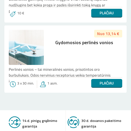
nudžiugins bet kokia proga ir padės išsirinkti tokią knygą ar
prekę, kuri žmogui įdomiausia iš gausybės knygų, žaidimų, suv...
PLAČIAU
10 €
Nuo 13,14 €
Gydomosios perlinės vonios
Perlinės vonios – tai mineralinės vonios, prisotintos oro
burbuliukais. Odos nervinius receptorius veikia temperatūrinis
ir mechaninis faktoriai. Perlinės vonios ramina CNS, ...
PLAČIAU
3 x 30 min.
1 asm.
14 d. pinigų grąžinimo
30 d. dovanos pakeitimo
garantija
garantija