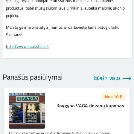
Sušių gamybai naudojame tik šviežius ir aukščiausios kokybės
produktus, todėl mūsų siūlomi sušių rinkiniai suteiks malonių skonio
pojūčių.
Maistą galime pristatyti į namus ar darbovietę Jums patogiu laiku!
Skanaus!
http://www.saukstelis.lt
Panašūs pasiūlymai
ŽIŪRĖTI VISUS
Nuo 10 €
Knygyno VAGA dovanų kuponas
Dovanokite galimybę rinktis! Knygyno VAGA dovanų kuponas