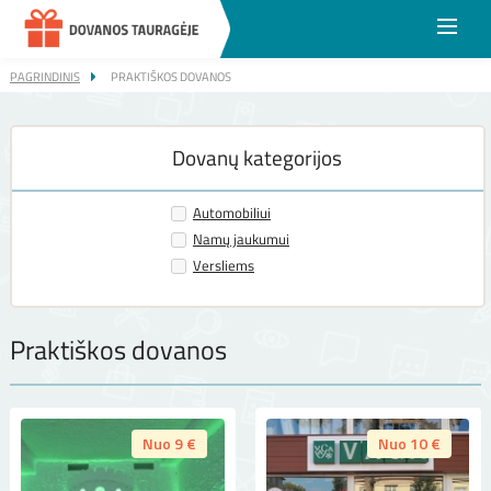
DO
KAT
PAGRINDINIS
PRAKTIŠKOS DOVANOS
Dovanų kategorijos
Automobiliui
Namų jaukumui
Versliems
Praktiškos dovanos
Nuo 9 €
Nuo 10 €