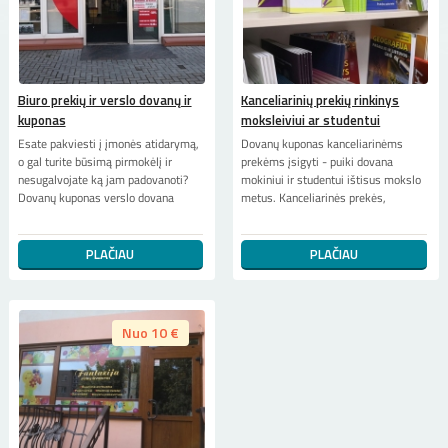
Biuro prekių ir verslo dovanų ir
Kanceliarinių prekių rinkinys
kuponas
moksleiviui ar studentui
Esate pakviesti į įmonės atidarymą,
Dovanų kuponas kanceliarinėms
o gal turite būsimą pirmokėlį ir
prekėms įsigyti - puiki dovana
nesugalvojate ką jam padovanoti?
mokiniui ir studentui ištisus mokslo
Dovanų kuponas verslo dovana
metus. Kanceliarinės prekės,
PLAČIAU
PLAČIAU
Nuo 10 €