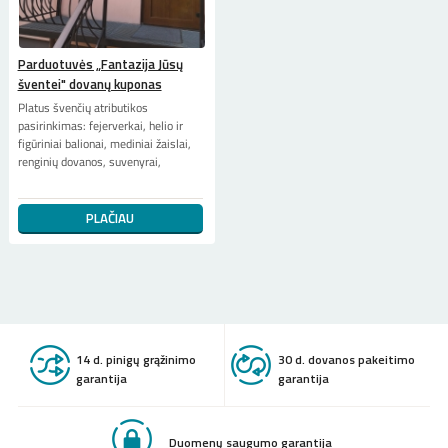
Parduotuvės „Fantazija Jūsų
šventei" dovanų kuponas
Platus švenčių atributikos
pasirinkimas: fejerverkai, helio ir
figūriniai balionai, mediniai žaislai,
renginių dovanos, suvenyrai,
PLAČIAU
14 d. pinigų grąžinimo
30 d. dovanos pakeitimo
garantija
garantija
Duomenų saugumo garantija