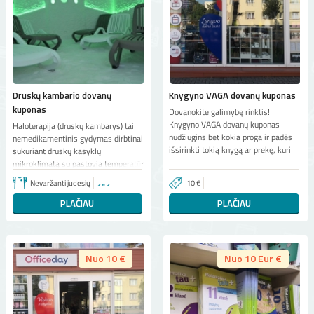
Druskų kambario dovanų
Knygyno VAGA dovanų kuponas
kuponas
Dovanokite galimybę rinktis!
Knygyno VAGA dovanų kuponas
Haloterapija (druskų kambarys) tai
nudžiugins bet kokia proga ir padės
nemedikamentinis gydymas dirbtinai
išsirinkti tokią knygą ar prekę, kuri
sukuriant druskų kasyklų
mikroklimatą su pastovia temperatūr
Nevaržanti judesių
10 €
PLAČIAU
PLAČIAU
Nuo 10 €
Nuo 10 Eur €