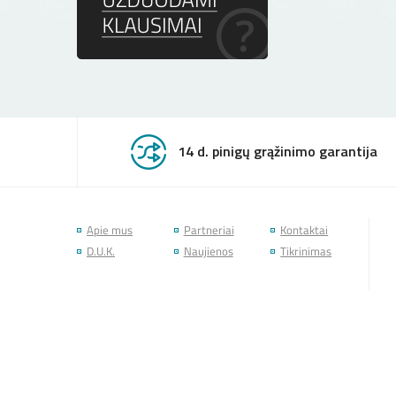
14 d. pinigų grąžinimo garantija
Apie mus
Partneriai
Kontaktai
D.U.K.
Naujienos
Tikrinimas