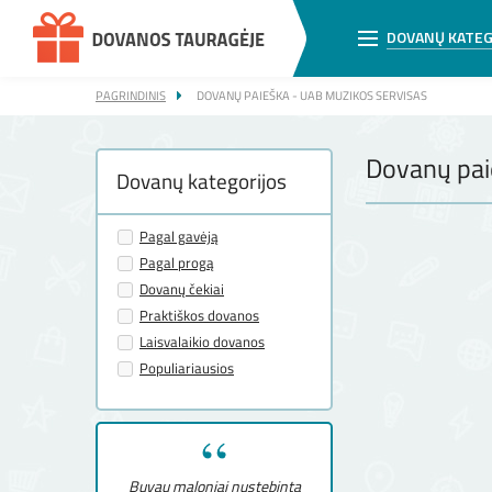
DOVANŲ KATEG
PAGRINDINIS
DOVANŲ PAIEŠKA - UAB MUZIKOS SERVISAS
Dovanų pai
Dovanų kategorijos
Pagal gavėją
Pagal progą
Dovanų čekiai
Praktiškos dovanos
Laisvalaikio dovanos
Populiariausios
Buvau maloniai nustebinta