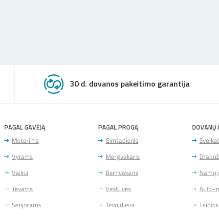
30 d. dovanos pakeitimo garantija
PAGAL GAVĖJĄ
PAGAL PROGĄ
DOVANŲ Č
Moterims
Gimtadienis
Sveikat
Vyrams
Mergvakaris
Drabuži
Vaikui
Bernvakaris
Namų 
Tėvams
Vestuvės
Auto-
Senjorams
Tėvo diena
Leidin